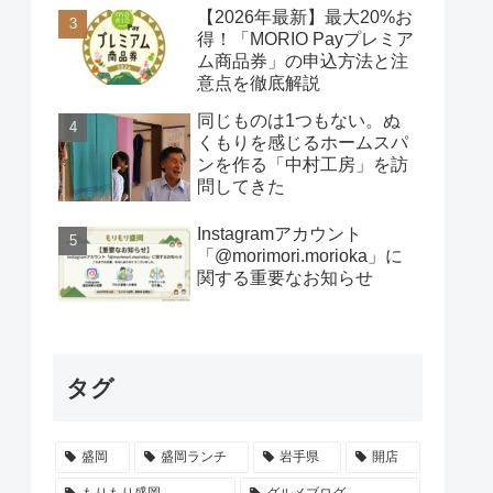
【2026年最新】最大20%お
得！「MORIO Payプレミア
ム商品券」の申込方法と注
意点を徹底解説
同じものは1つもない。ぬ
くもりを感じるホームスパ
ンを作る「中村工房」を訪
問してきた
Instagramアカウント
「@morimori.morioka」に
関する重要なお知らせ
タグ
盛岡
盛岡ランチ
岩手県
開店
もりもり盛岡
グルメブログ