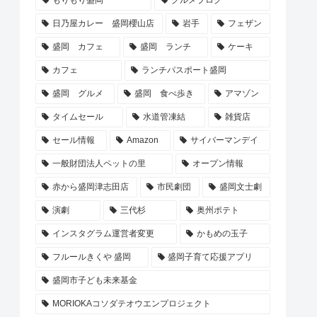
日乃屋カレー 盛岡櫻山店
岩手
フェザン
盛岡 カフェ
盛岡 ランチ
ケーキ
カフェ
ランチパスポート盛岡
盛岡 グルメ
盛岡 食べ歩き
アマゾン
タイムセール
水道管凍結
雑貨店
セール情報
Amazon
サイバーマンデイ
一般財団法人ペットの里
オープン情報
赤から盛岡津志田店
市民劇団
盛岡文士劇
演劇
三代杉
奥州ポテト
インスタグラム運営者変更
かもめの玉子
フルールきくや 盛岡
盛岡子育て応援アプリ
盛岡市子ども未来基金
MORIOKAコソダテオウエンプロジェクト