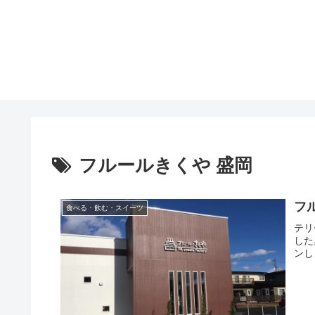
フルールきくや 盛岡
フ
食べる・飲む・スイーツ
テリ
した
ンし