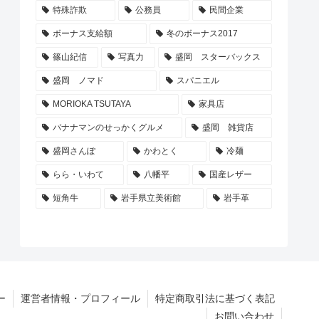
特殊詐欺
公務員
民間企業
ボーナス支給額
冬のボーナス2017
篠山紀信
写真力
盛岡 スターバックス
盛岡 ノマド
スパニエル
MORIOKA TSUTAYA
家具店
バナナマンのせっかくグルメ
盛岡 雑貨店
盛岡さんぽ
かわとく
冷麺
らら・いわて
八幡平
国産レザー
短角牛
岩手県立美術館
岩手革
ー
運営者情報・プロフィール
特定商取引法に基づく表記
お問い合わせ