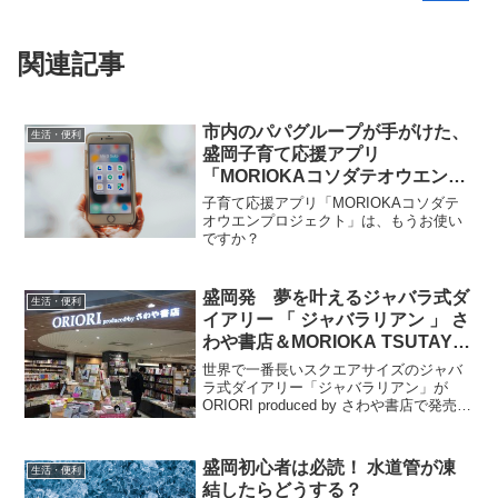
関連記事
市内のパパグループが手がけた、
生活・便利
盛岡子育て応援アプリ
「MORIOKAコソダテオウエンプ
ロジェクト」が便利そう
子育て応援アプリ「MORIOKAコソダテ
オウエンプロジェクト」は、もうお使い
ですか？
盛岡発 夢を叶えるジャバラ式ダ
生活・便利
イアリー 「 ジャバラリアン 」 さ
わや書店＆MORIOKA TSUTAYA
で発売開始
世界で一番長いスクエアサイズのジャバ
ラ式ダイアリー「ジャバラリアン」が
ORIORI produced by さわや書店で発売開
始されました。
盛岡初心者は必読！ 水道管が凍
生活・便利
結したらどうする？