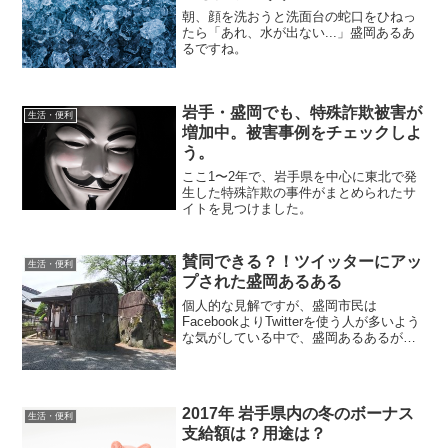
朝、顔を洗おうと洗面台の蛇口をひねっ
たら「あれ、水が出ない...」盛岡あるあ
るですね。
岩手・盛岡でも、特殊詐欺被害が
生活・便利
増加中。被害事例をチェックしよ
う。
ここ1〜2年で、岩手県を中心に東北で発
生した特殊詐欺の事件がまとめられたサ
イトを見つけました。
賛同できる？！ツイッターにアッ
生活・便利
プされた盛岡あるある
個人的な見解ですが、盛岡市民は
FacebookよりTwitterを使う人が多いよう
な気がしている中で、盛岡あるあるが意
外とたくさんアップされていたので、そ
の一部をご紹介。
2017年 岩手県内の冬のボーナス
生活・便利
支給額は？用途は？